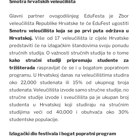
Smotra hrvatskih veleučilišta
Glavni partner ovogodišnjeg EduFesta je Zbor
veleučilišta Republike Hrvatske te će EduFest ugostiti
Smotru veleučilišta koja se po prvi puta održava u
Hrvatskoj.
Više od 17 veleučilišta iz cijele Hrvatske
predstaviti će na izlagačkim štandovima svoju ponudu
stručnih studija. O važnosti stručnih studija te o tome
kako stručni studiji pripremaju studente za
tržište
rada
raspravljat će se i u bogatom popratnom
programu. U Hrvatskoj danas na veleučilištima studira
oko 22,000 studenata ili 15% od ukupnog broja
studenata. Veleučilišta izvode samo stručne studije, no
stručne studije izvode i sveučilišta pa je ukupan broj
studenta u Hrvatskoj koji studiraju na stručnim
studijima veći od 40,000 i obuhvaća oko 30%
studentske populacije.
Izlagački dio festivala i bogat popratni program