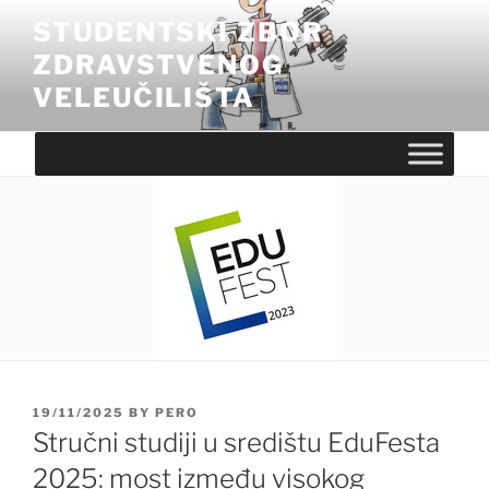
Skip
STUDENTSKI ZBOR
to
ZDRAVSTVENOG
content
VELEUČILIŠTA
POSTED
19/11/2025
BY
PERO
ON
Stručni studiji u središtu EduFesta
2025: most između visokog