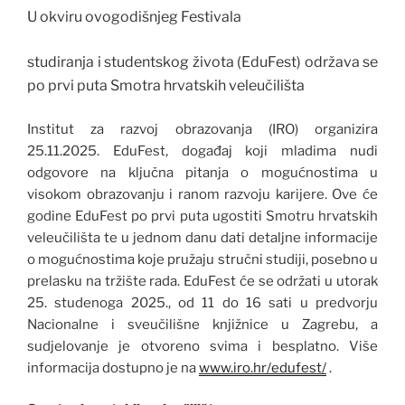
U okviru ovogodišnjeg Festivala
studiranja i studentskog života (EduFest) održava se
po prvi puta Smotra hrvatskih veleučilišta
Institut za razvoj obrazovanja (IRO) organizira
25.11.2025. EduFest, događaj koji mladima nudi
odgovore na ključna pitanja o mogućnostima u
visokom obrazovanju i ranom razvoju karijere. Ove će
godine EduFest po prvi puta ugostiti Smotru hrvatskih
veleučilišta te u jednom danu dati detaljne informacije
o mogućnostima koje pružaju stručni studiji, posebno u
prelasku na tržište rada. EduFest će se održati u utorak
25. studenoga 2025., od 11 do 16 sati u predvorju
Nacionalne i sveučilišne knjižnice u Zagrebu, a
sudjelovanje je otvoreno svima i besplatno. Više
informacija dostupno je na
www.iro.hr/edufest/
.