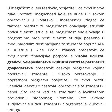
U izlagačkom dijelu festivala, posjetitelji će moći iz prve
ruke upoznati mogućnosti koje se nude u visokom
obrazovanju u Hrvatskoj i inozemstvu. Izlagači će
također predstaviti mogućnosti obavljanja stručnih
praksi tijekom studija te mogućnost sudjelovanja u
programima mobilnosti tijekom studija, posebno u
međunarodnim destinacijama za studente poput SAD-
a, Austrije i Kine. Brojni izlagači predstavit će
mogućnosti financijske potpore, a
visoka učilišta,
gradovi, veleposlanstva i kulturni centri te partneri iz
gospodarstva
predstavit ćesvoje programe kojima
podržavaju studente i visoko obrazovanje. U
popratnom programu posjetitelji će moći pratiti
učeničku debatu o nastavku obrazovanja te studentski
panel „Što radim kad ne studiram“ o kvalitetnom
provođenju slobodnog vremena kroz aktivno
sudjelovanje u radu studentskih organizacija, klubova i
udruga.