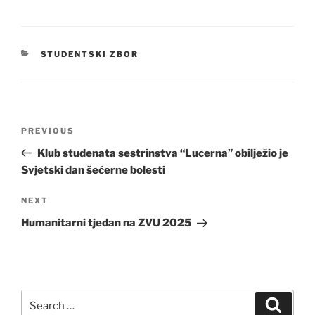
CATEGORIES
STUDENTSKI ZBOR
Post
Previous
PREVIOUS
navigation
Post
Klub studenata sestrinstva “Lucerna” obilježio je
Svjetski dan šećerne bolesti
Next
NEXT
Post
Humanitarni tjedan na ZVU 2025
Search
Search
for: