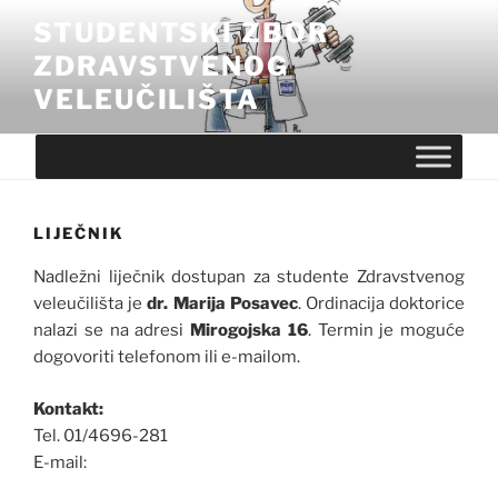
Skip
STUDENTSKI ZBOR
to
ZDRAVSTVENOG
content
VELEUČILIŠTA
LIJEČNIK
Nadležni liječnik dostupan za studente Zdravstvenog
veleučilišta je
dr. Marija Posavec
. Ordinacija doktorice
nalazi se na adresi
Mirogojska 16
. Termin je moguće
dogovoriti telefonom ili e-mailom.
Kontakt:
Tel. 01/4696-281
E-mail: